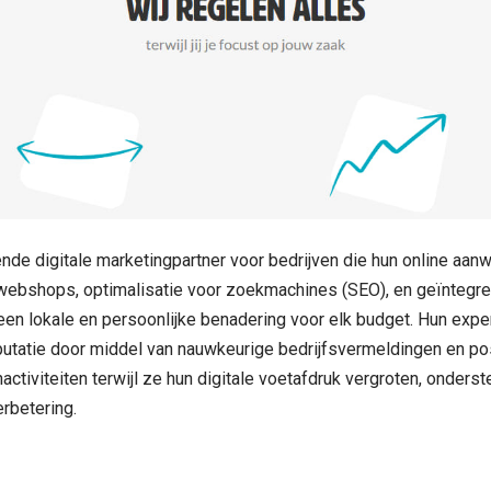
de digitale marketingpartner voor bedrijven die hun online aanw
ebshops, optimalisatie voor zoekmachines (SEO), en geïntegr
en lokale en persoonlijke benadering voor elk budget. Hun exper
eputatie door middel van nauwkeurige bedrijfsvermeldingen en po
rnactiviteiten terwijl ze hun digitale voetafdruk vergroten, onde
rbetering.