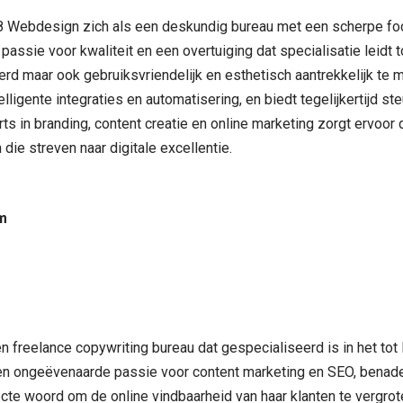
re8 Webdesign zich als een deskundig bureau met een scherpe f
sie voor kwaliteit en een overtuiging dat specialisatie leidt tot
eerd maar ook gebruiksvriendelijk en esthetisch aantrekkelijk t
lligente integraties en automatisering, en biedt tegelijkertijd st
 in branding, content creatie en online marketing zorgt ervoor 
 die streven naar digitale excellentie.
um
en freelance copywriting bureau dat gespecialiseerd is in het t
een ongeëvenaarde passie voor content marketing en SEO, benader
cte woord om de online vindbaarheid van haar klanten te vergrote