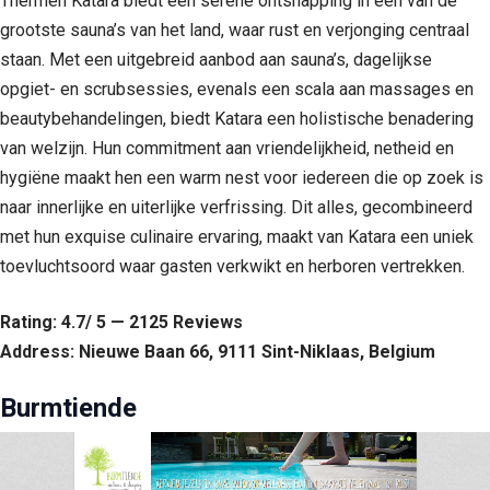
Thermen Katara biedt een serene ontsnapping in een van de
grootste sauna’s van het land, waar rust en verjonging centraal
staan. Met een uitgebreid aanbod aan sauna’s, dagelijkse
opgiet- en scrubsessies, evenals een scala aan massages en
beautybehandelingen, biedt Katara een holistische benadering
van welzijn. Hun commitment aan vriendelijkheid, netheid en
hygiëne maakt hen een warm nest voor iedereen die op zoek is
naar innerlijke en uiterlijke verfrissing. Dit alles, gecombineerd
met hun exquise culinaire ervaring, maakt van Katara een uniek
toevluchtsoord waar gasten verkwikt en herboren vertrekken.
Rating: 4.7/ 5 — 2125 Reviews
Address: Nieuwe Baan 66, 9111 Sint-Niklaas, Belgium
Burmtiende