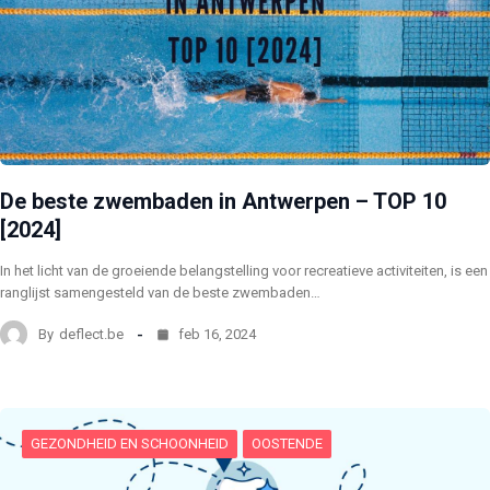
De beste zwembaden in Antwerpen – TOP 10
[2024]
In het licht van de groeiende belangstelling voor recreatieve activiteiten, is een
ranglijst samengesteld van de beste zwembaden…
By
deflect.be
feb 16, 2024
GEZONDHEID EN SCHOONHEID
OOSTENDE