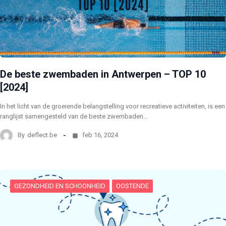
De beste zwembaden in Antwerpen – TOP 10
[2024]
In het licht van de groeiende belangstelling voor recreatieve activiteiten, is een
ranglijst samengesteld van de beste zwembaden…
By
deflect.be
feb 16, 2024
GEZONDHEID EN SCHOONHEID
OOSTENDE