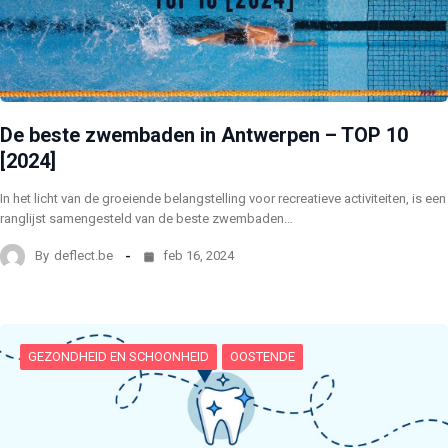
De beste zwembaden in Antwerpen – TOP 10
[2024]
In het licht van de groeiende belangstelling voor recreatieve activiteiten, is een
ranglijst samengesteld van de beste zwembaden…
By
deflect.be
feb 16, 2024
GEZONDHEID EN SCHOONHEID
OOSTENDE