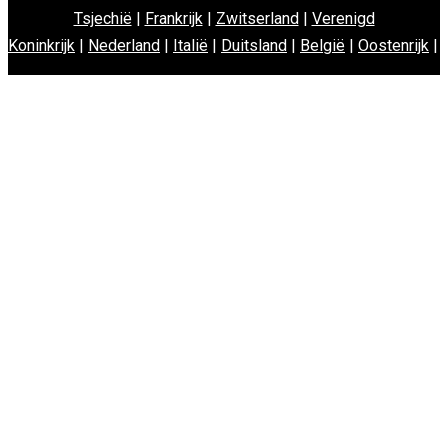
Tsjechië
|
Frankrijk
|
Zwitserland
|
Verenigd
Koninkrijk
|
Nederland
|
Italië
|
Duitsland
|
België
|
Oostenrijk
|