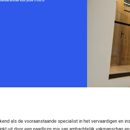
ekend als de vooraanstaande specialist in het vervaardigen en i
nkt uit door een naadloze mix van ambachtelijk vakmanschap en 