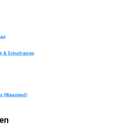
aas
en & Schuiframen
as (Waasland)
ren