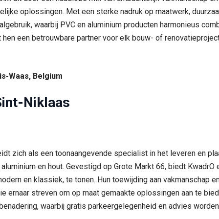
elijke oplossingen. Met een sterke nadruk op maatwerk, duurzaa
riaalgebruik, waarbij PVC en aluminium producten harmonieus com
t hen een betrouwbare partner voor elk bouw- of renovatieproject
llis-Waas, Belgium
int-Niklaas
t zich als een toonaangevende specialist in het leveren en pl
 aluminium en hout. Gevestigd op Grote Markt 66, biedt KwadrO 
tot modern en klassiek, te tonen. Hun toewijding aan vakmanschap
ie ernaar streven om op maat gemaakte oplossingen aan te biede
benadering, waarbij gratis parkeergelegenheid en advies worde